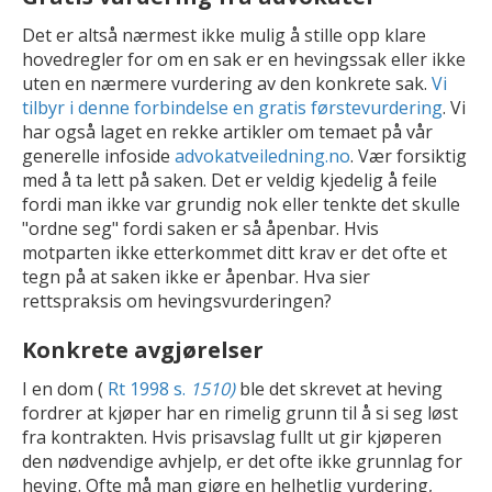
Det er altså nærmest ikke mulig å stille opp klare
hovedregler for om en sak er en hevingssak eller ikke
uten en nærmere vurdering av den konkrete sak.
Vi
tilbyr i denne forbindelse en gratis førstevurdering
. Vi
har også laget en rekke artikler om temaet på vår
generelle infoside
advokatveiledning.no
. Vær forsiktig
med å ta lett på saken. Det er veldig kjedelig å feile
fordi man ikke var grundig nok eller tenkte det skulle
"ordne seg" fordi saken er så åpenbar. Hvis
motparten ikke etterkommet ditt krav er det ofte et
tegn på at saken ikke er åpenbar. Hva sier
rettspraksis om hevingsvurderingen?
Konkrete avgjørelser
I en dom (
Rt 1998 s.
1510)
ble det skrevet at heving
fordrer at kjøper har en rimelig grunn til å si seg løst
fra kontrakten. Hvis prisavslag fullt ut gir kjøperen
den nødvendige avhjelp, er det ofte ikke grunnlag for
heving. Ofte må man gjøre en helhetlig vurdering,