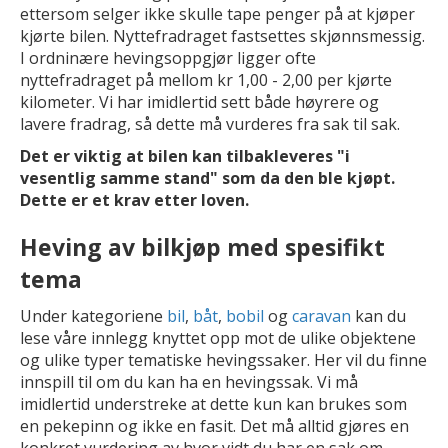
ettersom selger ikke skulle tape penger på at kjøper
kjørte bilen. Nyttefradraget fastsettes skjønnsmessig.
I ordninære hevingsoppgjør ligger ofte
nyttefradraget på mellom kr 1,00 - 2,00 per kjørte
kilometer. Vi har imidlertid sett både høyrere og
lavere fradrag, så dette må vurderes fra sak til sak.
Det er viktig at bilen kan tilbakleveres "i
vesentlig samme stand" som da den ble kjøpt.
Dette er et krav etter loven.
Heving av bilkjøp med spesifikt
tema
Under kategoriene
bil
,
båt
,
bobil
og
caravan
kan du
lese våre innlegg knyttet opp mot de ulike objektene
og ulike typer tematiske hevingssaker. Her vil du finne
innspill til om du kan ha en hevingssak. Vi må
imidlertid understreke at dette kun kan brukes som
en pekepinn og ikke en fasit. Det må alltid gjøres en
konkret vurdering av hvor vidt du har en sak om