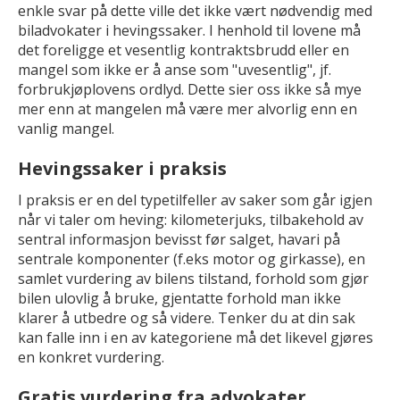
enkle svar på dette ville det ikke vært nødvendig med
biladvokater i hevingssaker. I henhold til lovene må
det foreligge et vesentlig kontraktsbrudd eller en
mangel som ikke er å anse som "uvesentlig", jf.
forbrukjøplovens ordlyd. Dette sier oss ikke så mye
mer enn at mangelen må være mer alvorlig enn en
vanlig mangel.
Hevingssaker i praksis
I praksis er en del typetilfeller av saker som går igjen
når vi taler om heving: kilometerjuks, tilbakehold av
sentral informasjon bevisst før salget, havari på
sentrale komponenter (f.eks motor og girkasse), en
samlet vurdering av bilens tilstand, forhold som gjør
bilen ulovlig å bruke, gjentatte forhold man ikke
klarer å utbedre og så videre. Tenker du at din sak
kan falle inn i en av kategoriene må det likevel gjøres
en konkret vurdering.
Gratis vurdering fra advokater