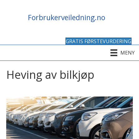
Forbrukerveiledning.no
GRATIS FØRSTEVURDERING
MENY
Heving av bilkjøp