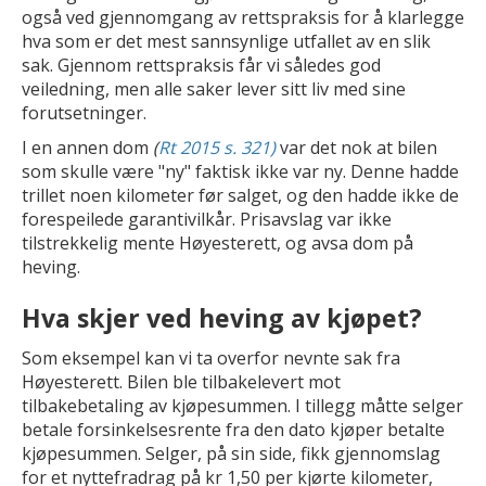
også ved gjennomgang av rettspraksis for å klarlegge
hva som er det mest sannsynlige utfallet av en slik
sak. Gjennom rettspraksis får vi således god
veiledning, men alle saker lever sitt liv med sine
forutsetninger.
I en annen dom
(
Rt 2015 s. 321)
var det nok at bilen
som skulle være "ny" faktisk ikke var ny. Denne hadde
trillet noen kilometer før salget, og den hadde ikke de
forespeilede garantivilkår. Prisavslag var ikke
tilstrekkelig mente Høyesterett, og avsa dom på
heving.
Hva skjer ved heving av kjøpet?
Som eksempel kan vi ta overfor nevnte sak fra
Høyesterett. Bilen ble tilbakelevert mot
tilbakebetaling av kjøpesummen. I tillegg måtte selger
betale forsinkelsesrente fra den dato kjøper betalte
kjøpesummen. Selger, på sin side, fikk gjennomslag
for et nyttefradrag på kr 1,50 per kjørte kilometer,