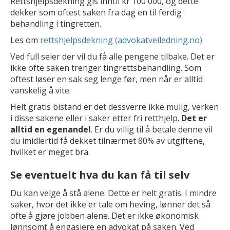
Rettshjelpsdekning gis inntil kr 100 000, og dette
dekker som oftest saken fra dag en til ferdig
behandling i tingretten.
Les om
rettshjelpsdekning (advokatveiledning.no)
Ved full seier der vil du få alle pengene tilbake. Det er
ikke ofte saken trenger tingrettsbehandling. Som
oftest løser en sak seg lenge før, men når er alltid
vanskelig å vite.
Helt gratis bistand er det dessverre ikke mulig, verken
i disse sakene eller i saker etter fri retthjelp.
Det er
alltid en egenandel
. Er du villig til å betale denne vil
du imidlertid få dekket tilnærmet 80% av utgiftene,
hvilket er meget bra.
Se eventuelt hva du kan få til selv
Du kan velge å stå alene. Dette er helt gratis. I mindre
saker, hvor det ikke er tale om heving, lønner det så
ofte å gjøre jobben alene. Det er ikke økonomisk
lønnsomt å engasjere en advokat på saken. Ved