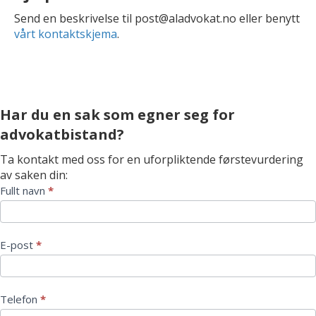
Send en beskrivelse til post@aladvokat.no eller benytt
vårt kontaktskjema
.
Har du en sak som egner seg for
advokatbistand?
Ta kontakt med oss for en uforpliktende førstevurdering
av saken din:
Kontaktskjema
Fullt navn
*
E-post
*
Telefon
*