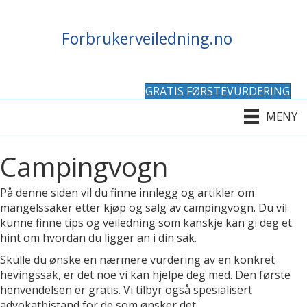
Forbrukerveiledning.no
GRATIS FØRSTEVURDERING
MENY
Campingvogn
På denne siden vil du finne innlegg og artikler om
mangelssaker etter kjøp og salg av campingvogn. Du vil
kunne finne tips og veiledning som kanskje kan gi deg et
hint om hvordan du ligger an i din sak.
Skulle du ønske en nærmere vurdering av en konkret
hevingssak, er det noe vi kan hjelpe deg med. Den første
henvendelsen er gratis. Vi tilbyr også spesialisert
advokatbistand for de som ønsker det.