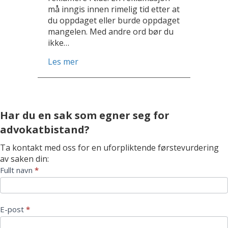
må inngis innen rimelig tid etter at
du oppdaget eller burde oppdaget
mangelen. Med andre ord bør du
ikke…
about Heving av campingvognkjøp
Les mer
Har du en sak som egner seg for
advokatbistand?
Ta kontakt med oss for en uforpliktende førstevurdering
av saken din:
Kontaktskjema
Fullt navn
*
E-post
*